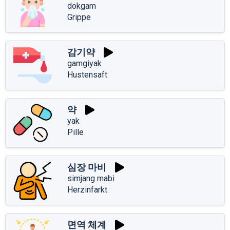
dokgam
Grippe
감기약
gamgiyak
Hustensaft
약
yak
Pille
심장 마비
simjang mabi
Herzinfarkt
면역 체계