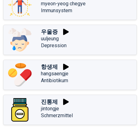
myeon-yeog chegye
Immunsystem
우울증
uuljeung
Depression
항생제
hangsaengje
Antibiotikum
진통제
jintongje
Schmerzmittel