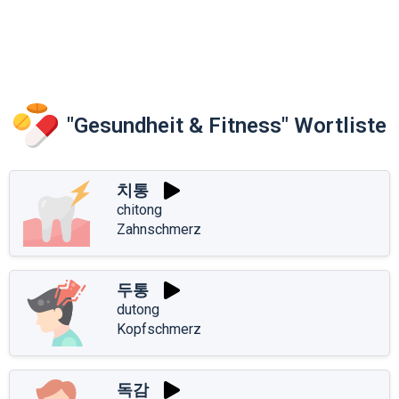
"Gesundheit & Fitness" Wortliste
치통
chitong
Zahnschmerz
두통
dutong
Kopfschmerz
독감