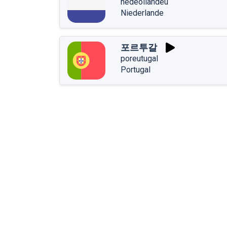
nedeollandeu
Niederlande
포르투갈
poreutugal
Portugal