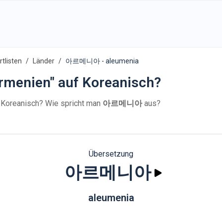
tlisten
Länder
아르메니아 - aleumenia
rmenien" auf Koreanisch?
 Koreanisch? Wie spricht man
아르메니아
aus?
Übersetzung
아르메니아
aleumenia