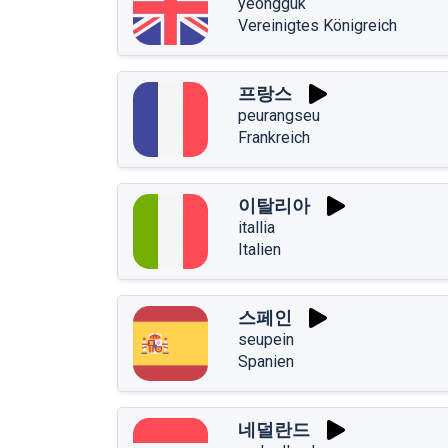
yeongguk
Vereinigtes Königreich
프랑스
peurangseu
Frankreich
이탈리아
itallia
Italien
스페인
seupein
Spanien
네덜란드