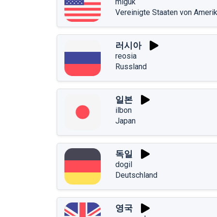
miguk
Vereinigte Staaten von Ameri
러시아
reosia
Russland
일본
ilbon
Japan
독일
dogil
Deutschland
영국