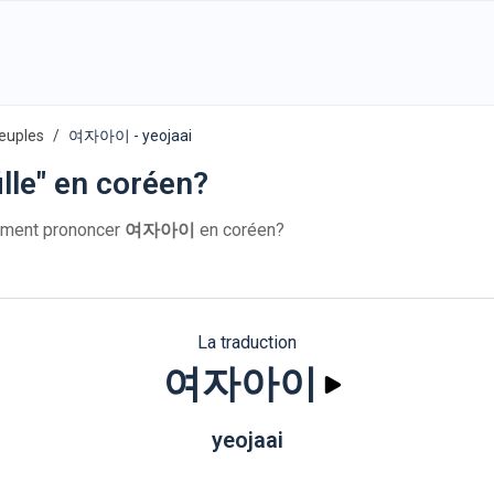
euples
여자아이 - yeojaai
lle" en coréen?
ent prononcer
여자아이
en coréen?
La traduction
여자아이
yeojaai