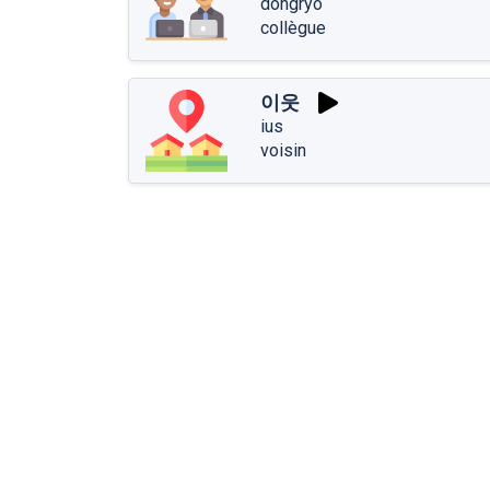
dongryo
collègue
이웃
ius
voisin