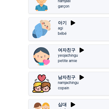
namjaai
garçon
아기
agi
bébé
여자친구
yeojachingu
petite amie
남자친구
namjachingu
copain
십대