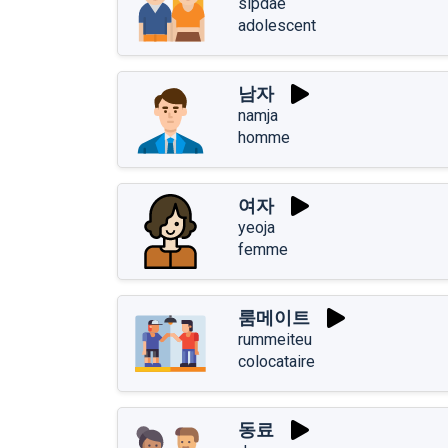
sipdae
adolescent
남자
namja
homme
여자
yeoja
femme
룸메이트
rummeiteu
colocataire
동료