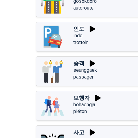
gosokdoro
autoroute
인도
indo
trottoir
승객
seunggaek
passager
보행자
bohaengja
piéton
사고