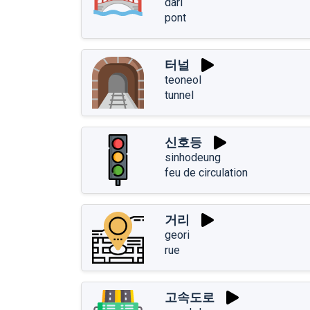
dari
pont
터널
teoneol
tunnel
신호등
sinhodeung
feu de circulation
거리
geori
rue
고속도로