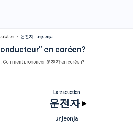
rculation
운전자 - unjeonja
onducteur" en coréen?
. Comment prononcer
운전자
en coréen?
La traduction
운전자
unjeonja