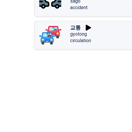
sago
accident
교통
gyotong
circulation