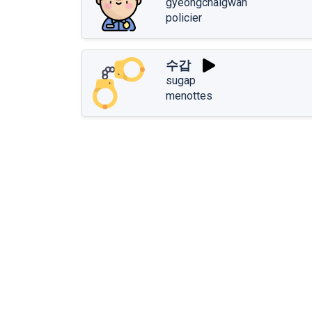
gyeongchalgwan
policier
수갑
sugap
menottes