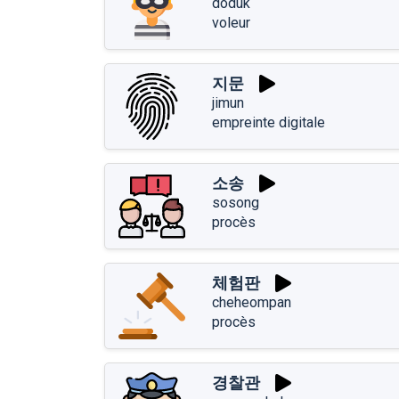
doduk
voleur
지문
jimun
empreinte digitale
소송
sosong
procès
체험판
cheheompan
procès
경찰관