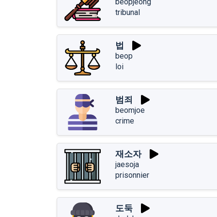
beopjeong
tribunal
법
beop
loi
범죄
beomjoe
crime
재소자
jaesoja
prisonnier
도둑