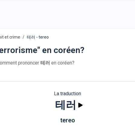
oit et crime
테러 - tereo
errorisme" en coréen?
Comment prononcer
테러
en coréen?
La traduction
테러
tereo