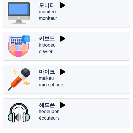
모니터
moniteo
moniteur
키보드
kibodeu
clavier
마이크
maikeu
microphone
헤드폰
hedeupon
écouteurs