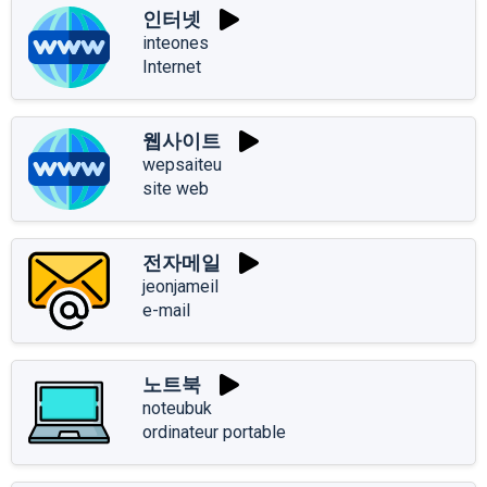
인터넷
inteones
Internet
웹사이트
wepsaiteu
site web
전자메일
jeonjameil
e-mail
노트북
noteubuk
ordinateur portable