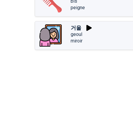
bis
peigne
거울
geoul
miroir