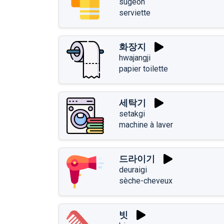
sugeon
serviette
화장지
hwajangji
papier toilette
세탁기
setakgi
machine à laver
드라이기
deuraigi
sèche-cheveux
빗