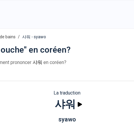
 de bains
샤워 - syawo
ouche" en coréen?
ment prononcer
샤워
en coréen?
La traduction
샤워
syawo