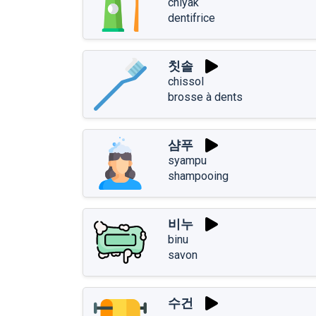
chiyak
dentifrice
칫솔
chissol
brosse à dents
샴푸
syampu
shampooing
비누
binu
savon
수건