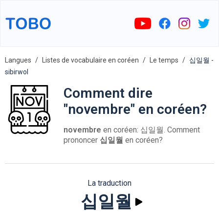
Langues
Listes de vocabulaire en coréen
Le temps
십일월 -
sibirwol
Comment dire
"novembre" en coréen?
novembre
en coréen: 십일월. Comment
prononcer
십일월
en coréen?
La traduction
십일월