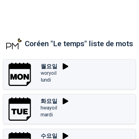
Coréen "Le temps" liste de mots
월요일
woryoil
lundi
화요일
hwayoil
mardi
수요일