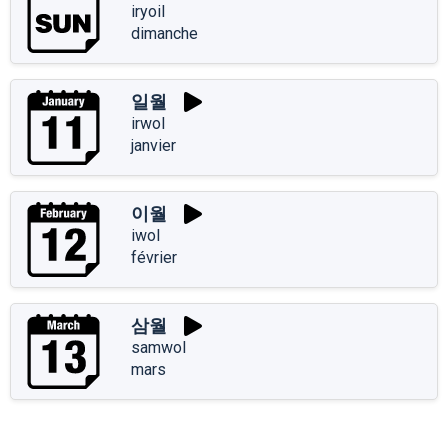
iryoil
dimanche
일월
irwol
janvier
이월
iwol
février
삼월
samwol
mars