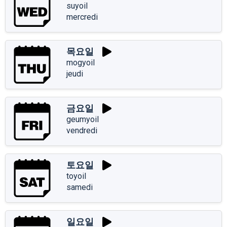
suyoil
mercredi
목요일
mogyoil
jeudi
금요일
geumyoil
vendredi
토요일
toyoil
samedi
일요일