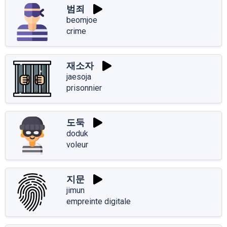
범죄
beomjoe
crime
재소자
jaesoja
prisonnier
도둑
doduk
voleur
지문
jimun
empreinte digitale