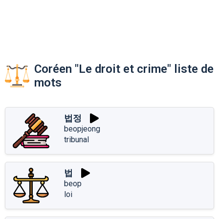
Coréen "Le droit et crime" liste de
mots
법정
beopjeong
tribunal
법
beop
loi