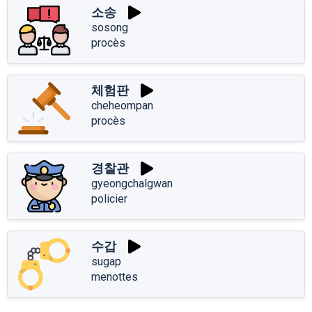
소송
sosong
procès
체험판
cheheompan
procès
경찰관
gyeongchalgwan
policier
수갑
sugap
menottes