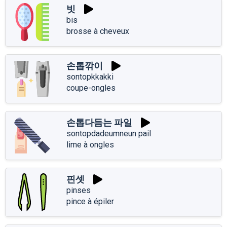
빗
bis
brosse à cheveux
손톱깎이
sontopkkakki
coupe-ongles
손톱다듬는 파일
sontopdadeumneun pail
lime à ongles
핀셋
pinses
pince à épiler