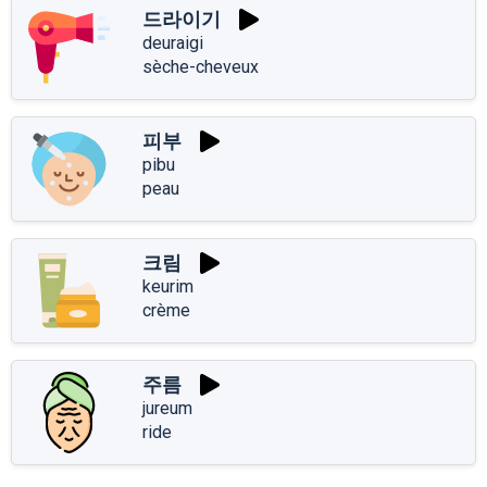
드라이기
deuraigi
sèche-cheveux
피부
pibu
peau
크림
keurim
crème
주름
jureum
ride