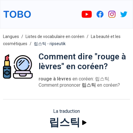
Langues
Listes de vocabulaire en coréen
La beauté et les
cosmétiques
립스틱 - ripseutik
Comment dire "rouge à
lèvres" en coréen?
rouge à lèvres
en coréen: 립스틱.
Comment prononcer
립스틱
en coréen?
La traduction
립스틱