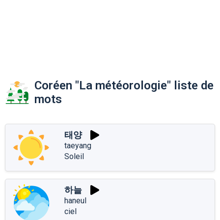
Coréen "La météorologie" liste de
mots
태양
taeyang
Soleil
하늘
haneul
ciel