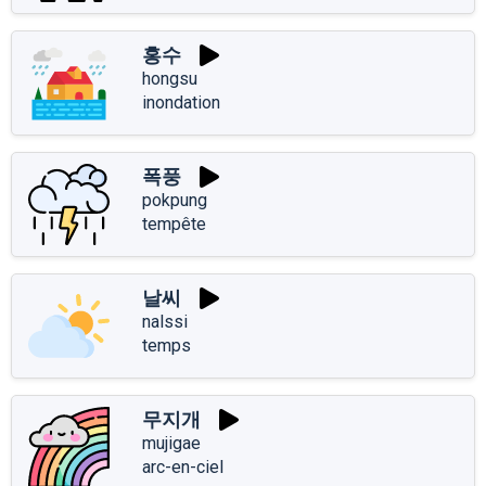
홍수
hongsu
inondation
폭풍
pokpung
tempête
날씨
nalssi
temps
무지개
mujigae
arc-en-ciel