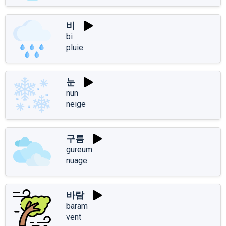
비
bi
pluie
눈
nun
neige
구름
gureum
nuage
바람
baram
vent