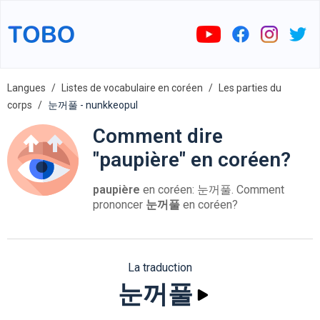
Langues
Listes de vocabulaire en coréen
Les parties du
corps
눈꺼풀 - nunkkeopul
Comment dire
"paupière" en coréen?
paupière
en coréen: 눈꺼풀. Comment
prononcer
눈꺼풀
en coréen?
La traduction
눈꺼풀