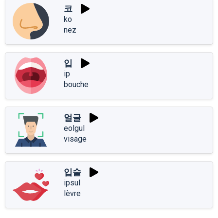
코
ko
nez
입
ip
bouche
얼굴
eolgul
visage
입술
ipsul
lèvre