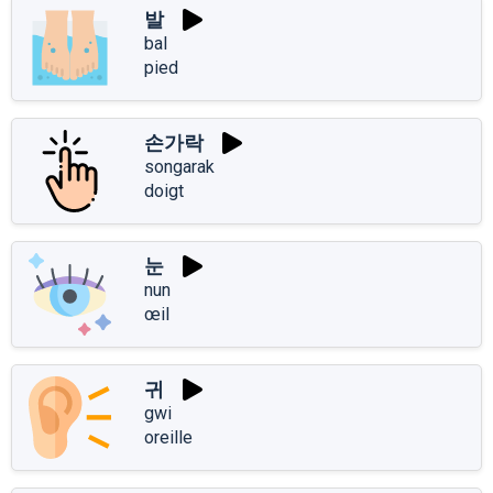
발
bal
pied
손가락
songarak
doigt
눈
nun
œil
귀
gwi
oreille