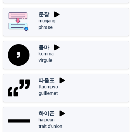
문장
munjang
phrase
콤마
komma
virgule
따옴표
ttaompyo
guillemet
하이픈
haipeun
trait d'union