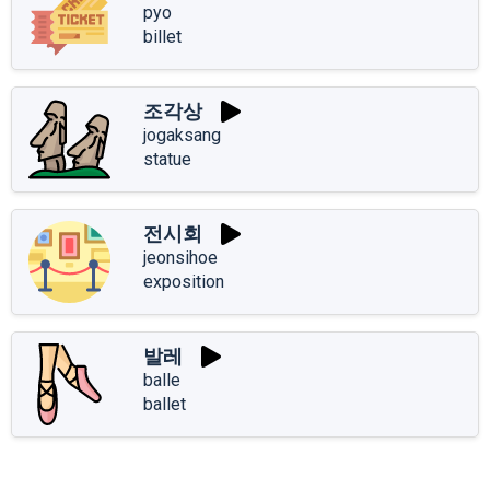
pyo
billet
조각상
jogaksang
statue
전시회
jeonsihoe
exposition
발레
balle
ballet