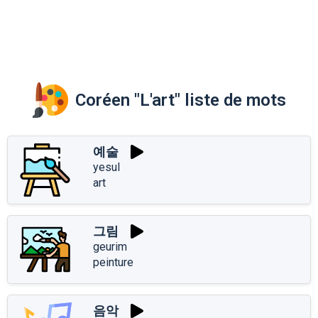
Coréen "L'art" liste de mots
예술
yesul
art
그림
geurim
peinture
음악