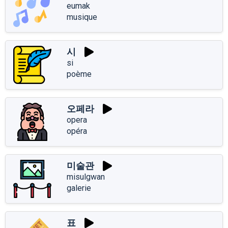
eumak
musique
시
si
poème
오페라
opera
opéra
미술관
misulgwan
galerie
표