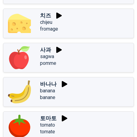
치즈
chijeu
fromage
사과
sagwa
pomme
바나나
banana
banane
토마토
tomato
tomate