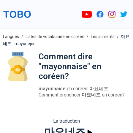
Langues
Listes de vocabulaire en coréen
Les aliments
마요
네즈 - mayonejeu
Comment dire
"mayonnaise" en
coréen?
mayonnaise
en coréen: 마요네즈.
Comment prononcer
마요네즈
en coréen?
La traduction
마요네즈