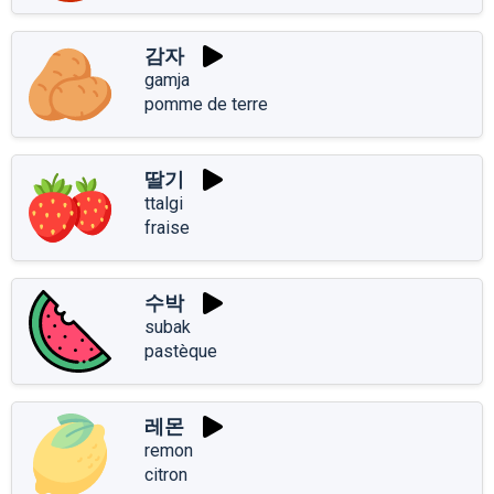
감자
gamja
pomme de terre
딸기
ttalgi
fraise
수박
subak
pastèque
레몬
remon
citron