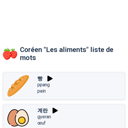
Coréen "Les aliments" liste de
mots
빵
ppang
pain
계란
gyeran
œuf