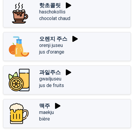
핫초콜릿
haschokollis
chocolat chaud
오렌지 주스
orenji juseu
jus d'orange
과일주스
gwailjuseu
jus de fruits
맥주
maekju
bière