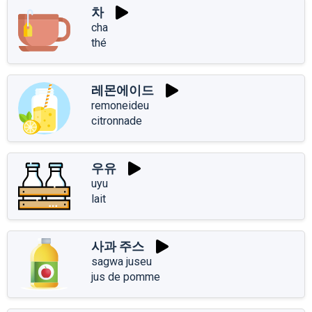
차
cha
thé
레몬에이드
remoneideu
citronnade
우유
uyu
lait
사과 주스
sagwa juseu
jus de pomme