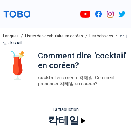
Langues
Listes de vocabulaire en coréen
Les boissons
칵테
일 - kakteil
Comment dire "cocktail"
en coréen?
cocktail
en coréen: 칵테일. Comment
prononcer
칵테일
en coréen?
La traduction
칵테일