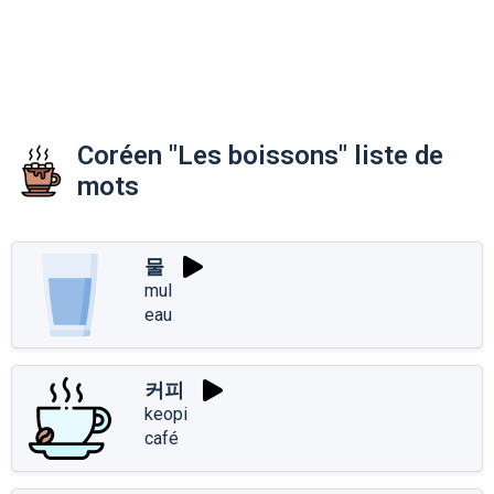
Coréen "Les boissons" liste de
mots
물
mul
eau
커피
keopi
café