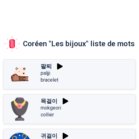
Coréen "Les bijoux" liste de mots
팔찌
paljji
bracelet
목걸이
mokgeori
collier
귀걸이