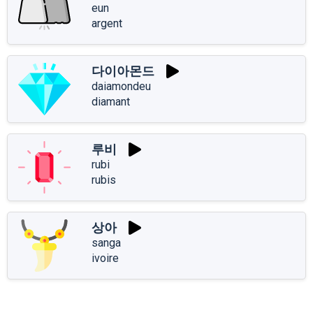
eun
argent
다이아몬드
daiamondeu
diamant
루비
rubi
rubis
상아
sanga
ivoire