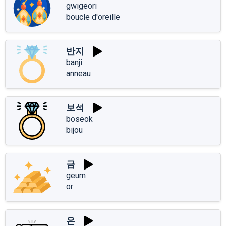
gwigeori
boucle d'oreille
반지
banji
anneau
보석
boseok
bijou
금
geum
or
은