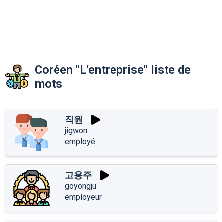
Coréen "L'entreprise" liste de
mots
직원
jigwon
employé
고용주
goyongju
employeur