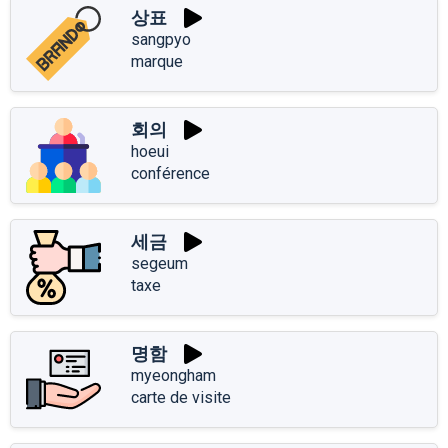
상표
sangpyo
marque
회의
hoeui
conférence
세금
segeum
taxe
명함
myeongham
carte de visite