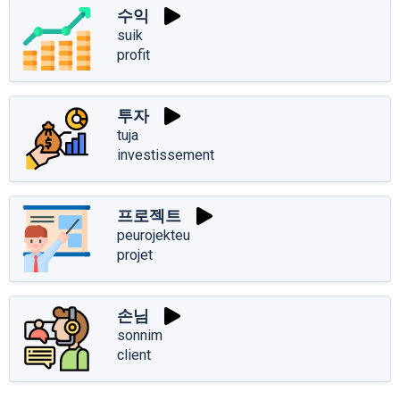
수익
suik
profit
투자
tuja
investissement
프로젝트
peurojekteu
projet
손님
sonnim
client