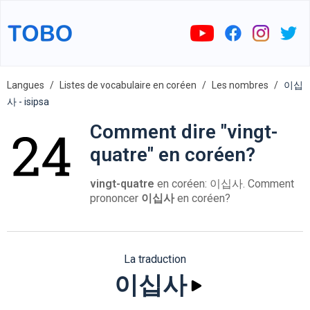
Langues
Listes de vocabulaire en coréen
Les nombres
이십
사 - isipsa
Comment dire "vingt-
quatre" en coréen?
vingt-quatre
en coréen: 이십사. Comment
prononcer
이십사
en coréen?
La traduction
이십사