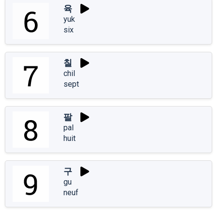
육
yuk
six
칠
chil
sept
팔
pal
huit
구
gu
neuf