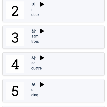
이
i
deux
삼
sam
trois
사
sa
quatre
오
o
cinq