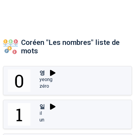
Coréen "Les nombres" liste de
mots
영
yeong
zéro
일
il
un