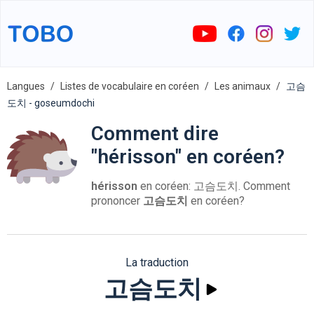
Langues
Listes de vocabulaire en coréen
Les animaux
고슴
도치 - goseumdochi
Comment dire
"hérisson" en coréen?
hérisson
en coréen: 고슴도치. Comment
prononcer
고슴도치
en coréen?
La traduction
고슴도치