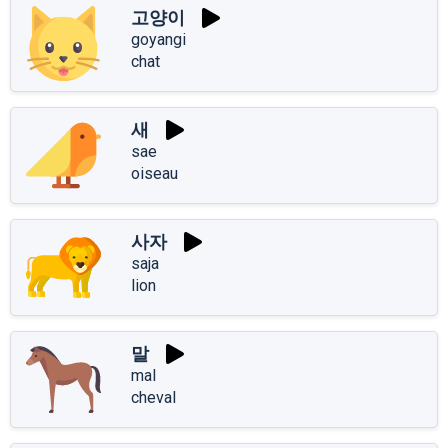
고양이
goyangi
chat
새
sae
oiseau
사자
saja
lion
말
mal
cheval