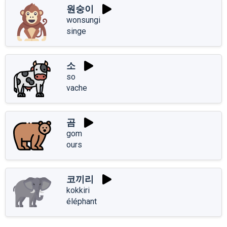
원숭이
wonsungi
singe
소
so
vache
곰
gom
ours
코끼리
kokkiri
éléphant