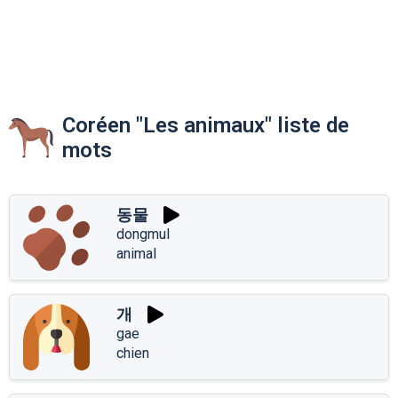
Coréen "Les animaux" liste de
mots
동물
dongmul
animal
개
gae
chien