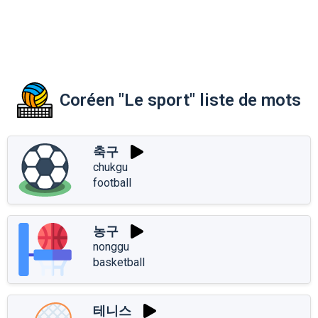
Coréen "Le sport" liste de mots
축구
chukgu
football
농구
nonggu
basketball
테니스