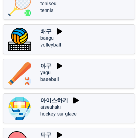
teniseu
tennis
배구
baegu
volleyball
야구
yagu
baseball
아이스하키
aiseuhaki
hockey sur glace
탁구