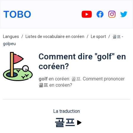
Langues
Listes de vocabulaire en coréen
Le sport
골프 -
golpeu
Comment dire "golf" en
coréen?
golf
en coréen: 골프. Comment prononcer
골프
en coréen?
La traduction
골프