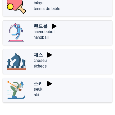
takgu
tennis de table
핸드볼
haendeubol
handball
체스
cheseu
échecs
스키
seuki
ski