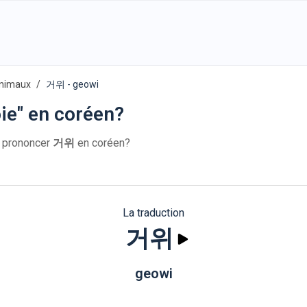
animaux
거위 - geowi
ie" en coréen?
 prononcer
거위
en coréen?
La traduction
거위
geowi