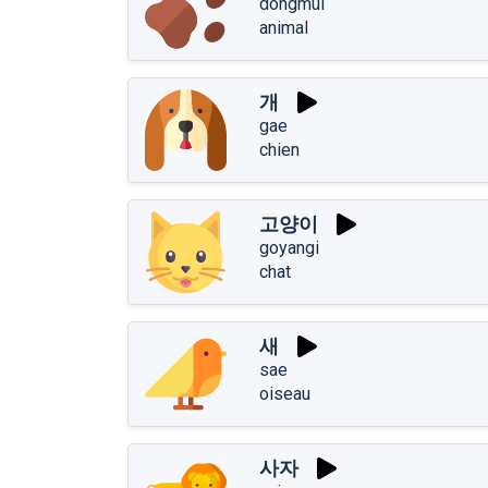
dongmul
animal
개
gae
chien
고양이
goyangi
chat
새
sae
oiseau
사자