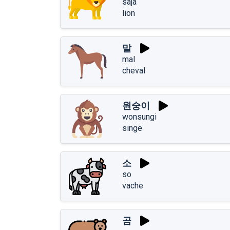
saja
lion
말
mal
cheval
원숭이
wonsungi
singe
소
so
vache
곰