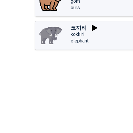
gom
ours
코끼리
kokkiri
éléphant