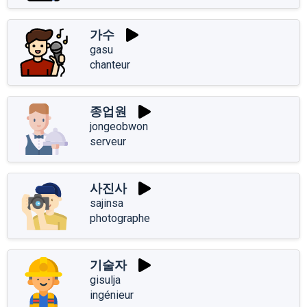
가수
gasu
chanteur
종업원
jongeobwon
serveur
사진사
sajinsa
photographe
기술자
gisulja
ingénieur