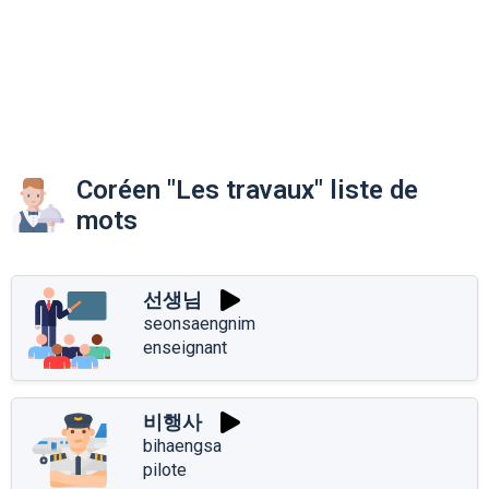
Coréen "Les travaux" liste de
mots
선생님
seonsaengnim
enseignant
비행사
bihaengsa
pilote