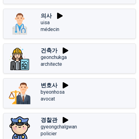
의사
uisa
médecin
건축가
geonchukga
architecte
변호사
byeonhosa
avocat
경찰관
gyeongchalgwan
policier