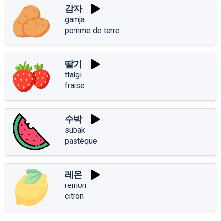
감자
gamja
pomme de terre
딸기
ttalgi
fraise
수박
subak
pastèque
레몬
remon
citron