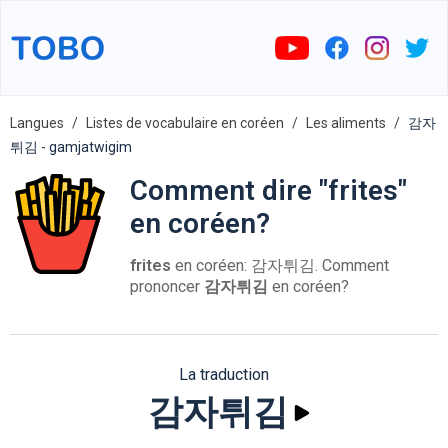
Langues
Listes de vocabulaire en coréen
Les aliments
감자
튀김 - gamjatwigim
Comment dire "frites"
en coréen?
frites
en coréen: 감자튀김. Comment
prononcer
감자튀김
en coréen?
La traduction
감자튀김