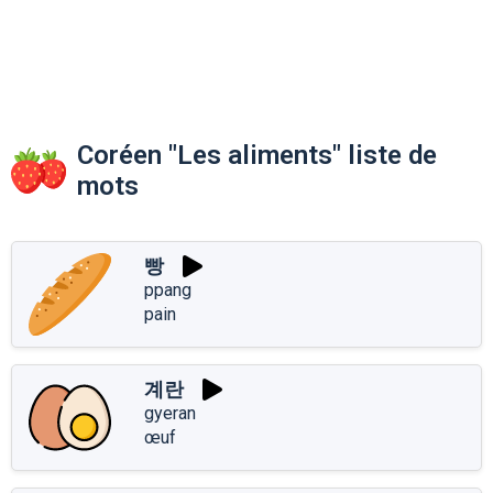
Coréen "Les aliments" liste de
mots
빵
ppang
pain
계란
gyeran
œuf