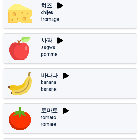
치즈
chijeu
fromage
사과
sagwa
pomme
바나나
banana
banane
토마토
tomato
tomate