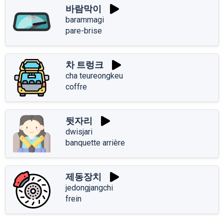
바람막이
barammagi
pare-brise
차 트렁크
cha teureongkeu
coffre
뒷자리
dwisjari
banquette arrière
제동장치
jedongjangchi
frein