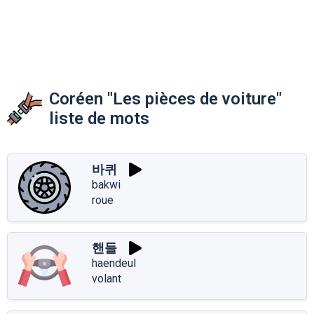
Coréen "Les pièces de voiture"
liste de mots
바퀴
bakwi
roue
핸들
haendeul
volant