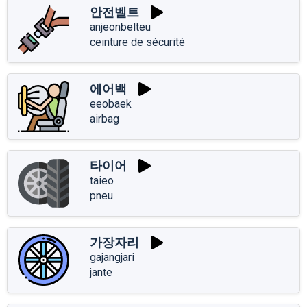
안전벨트
anjeonbelteu
ceinture de sécurité
에어백
eeobaek
airbag
타이어
taieo
pneu
가장자리
gajangjari
jante