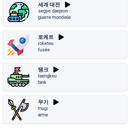
세계 대전
segye daejeon
guerre mondiale
로케트
roketeu
fusée
탱크
taengkeu
tank
무기
mugi
arme