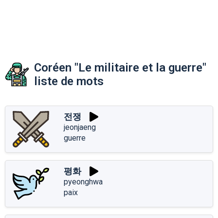
Coréen "Le militaire et la guerre"
liste de mots
전쟁
jeonjaeng
guerre
평화
pyeonghwa
paix