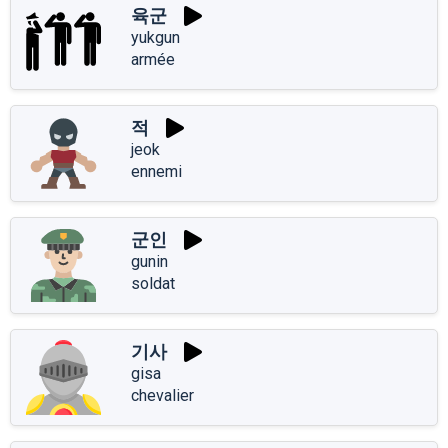
육군
yukgun
armée
적
jeok
ennemi
군인
gunin
soldat
기사
gisa
chevalier