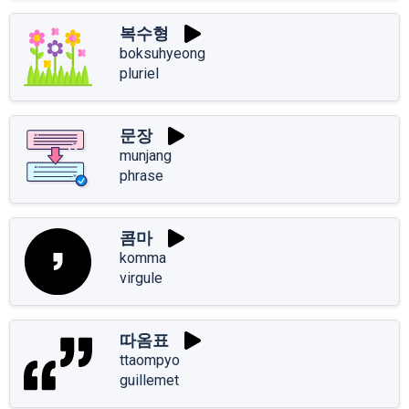
복수형
boksuhyeong
pluriel
문장
munjang
phrase
콤마
komma
virgule
따옴표
ttaompyo
guillemet