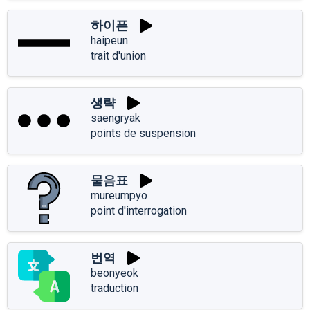
하이픈
haipeun
trait d'union
생략
saengryak
points de suspension
물음표
mureumpyo
point d'interrogation
번역
beonyeok
traduction