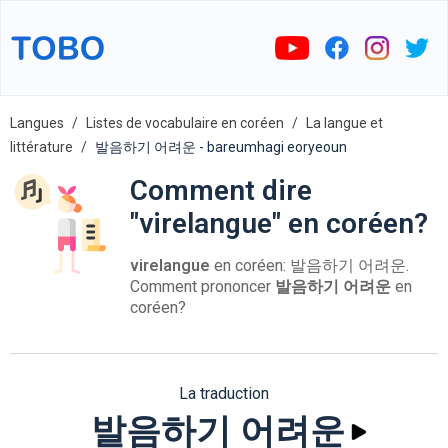
Langues
Listes de vocabulaire en coréen
La langue et
littérature
발음하기 어려운 - bareumhagi eoryeoun
Comment dire
"virelangue" en coréen?
virelangue
en coréen: 발음하기 어려운.
Comment prononcer
발음하기 어려운
en
coréen?
La traduction
발음하기 어려운