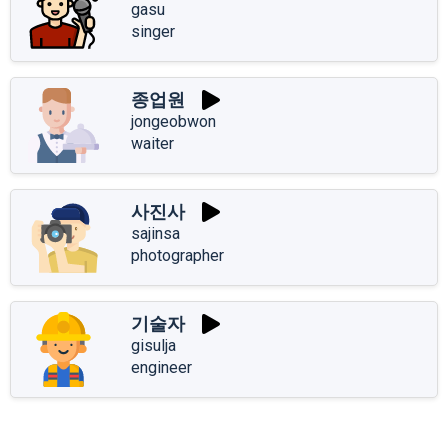
gasu
singer
종업원
jongeobwon
waiter
사진사
sajinsa
photographer
기술자
gisulja
engineer