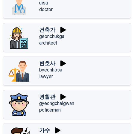
uisa
doctor
건축가
geonchukga
architect
변호사
byeonhosa
lawyer
경찰관
gyeongchalgwan
policeman
가수