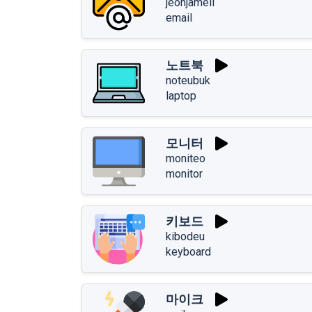
jeonjameil
email
노트북
noteubuk
laptop
모니터
moniteo
monitor
키보드
kibodeu
keyboard
마이크