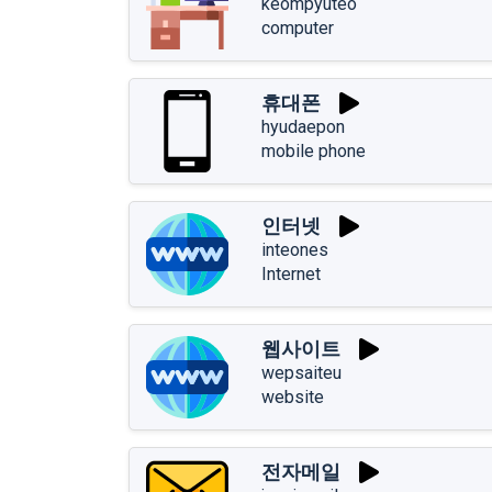
keompyuteo
computer
휴대폰
hyudaepon
mobile phone
인터넷
inteones
Internet
웹사이트
wepsaiteu
website
전자메일