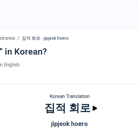
ctronics
집적 회로 - jipjeok hoero
" in Korean?
n English.
Korean Translation
집적 회로
jipjeok hoero