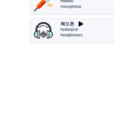
maikeu
microphone
헤드폰
hedeupon
headphones