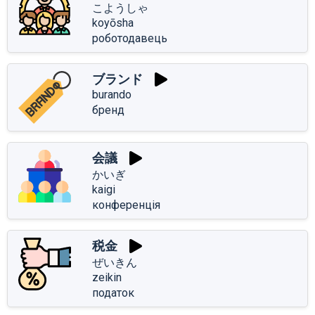
こようしゃ
koyōsha
роботодавець
ブランド
burando
бренд
会議
かいぎ
kaigi
конференція
税金
ぜいきん
zeikin
податок