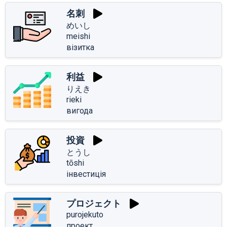
名刺
めいし
meishi
візитка
利益
りえき
rieki
вигода
投資
とうし
tōshi
інвестиція
プロジェクト
purojekuto
проект