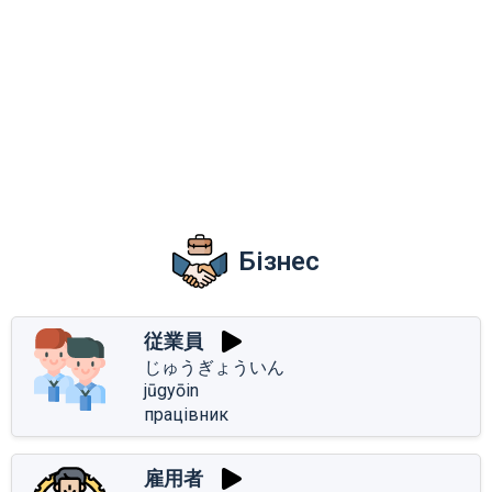
Бізнес
従業員
じゅうぎょういん
jūgyōin
працівник
雇用者