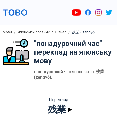
Мови
Японській словник
Бізнес
残業 - zangyō
"понадурочний час"
переклад на японську
мову
понадурочний час
японською:
残業
(zangyō)
.
Переклад
残業