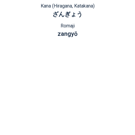
Kana (Hiragana, Katakana)
ざんぎょう
Romaji
zangyō