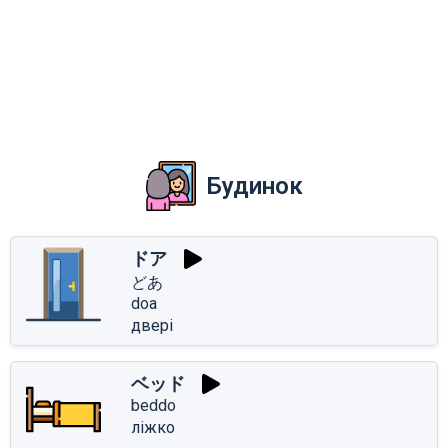
Будинок
ドア
どあ
doa
двері
ベッド
beddo
ліжко