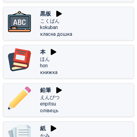
黒板
こくばん
kokuban
класна дошка
本
ほん
hon
книжка
鉛筆
えんぴつ
enpitsu
олівець
紙
かみ