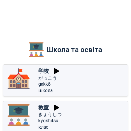
Школа та освіта
学校
がっこう
gakkō
школа
教室
きょうしつ
kyōshitsu
клас