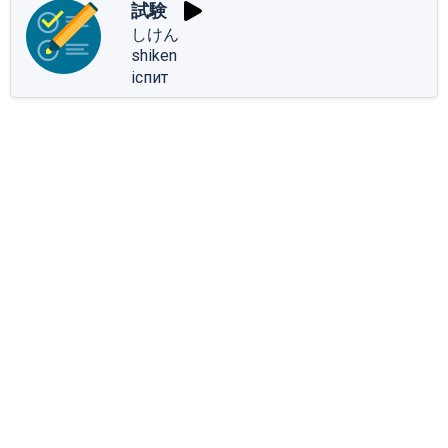
試験
しけん
shiken
іспит