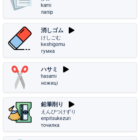
kami
папір
消しゴム
けしごむ
keshigomu
гумка
ハサミ
hasami
ножиці
鉛筆削り
えんぴつけずり
enpitsukezuri
точилка