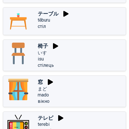
テーブル
tēburu
стіл
椅子
いす
isu
стілець
窓
まど
mado
вікно
テレビ
terebi