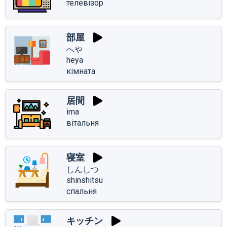
телевізор
部屋
へや
heya
кімната
居間
ima
вітальня
寝室
しんしつ
shinshitsu
спальня
キッチン