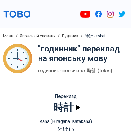
Мови
Японській словник
Будинок
時計 - tokei
"годинник" переклад
на японську мову
годинник
японською:
時計 (tokei)
.
Переклад
時計
Kana (Hiragana, Katakana)
とけい