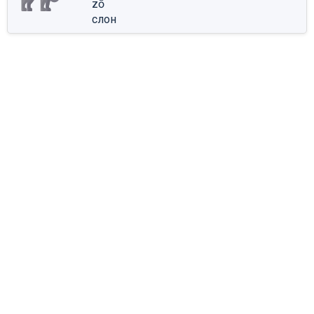
zō
слон