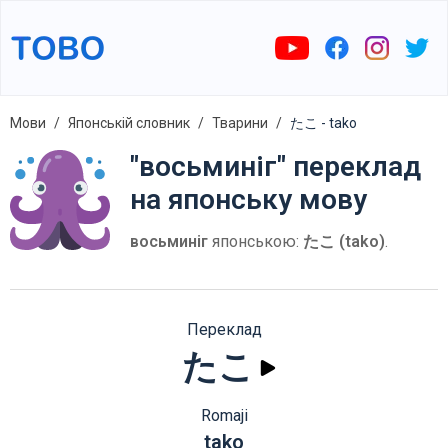
Мови
Японській словник
Тварини
たこ - tako
"восьминіг" переклад
на японську мову
восьминіг
японською:
たこ (tako)
.
Переклад
たこ
Romaji
tako