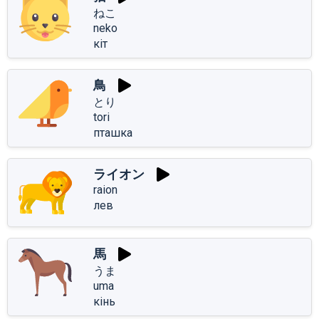
ねこ
neko
кіт
鳥
とり
tori
пташка
ライオン
raion
лев
馬
うま
uma
кінь