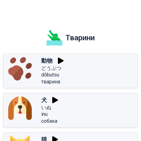
Тварини
動物
どうぶつ
dōbutsu
тварина
犬
いぬ
inu
собака
猫