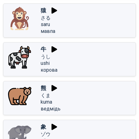
猿
さる
saru
мавпа
牛
うし
ushi
корова
熊
くま
kuma
ведмідь
象
ゾウ