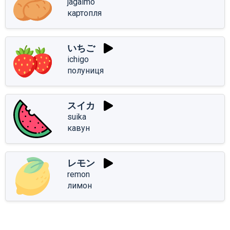
jagaimo
картопля
いちご
ichigo
полуниця
スイカ
suika
кавун
レモン
remon
лимон