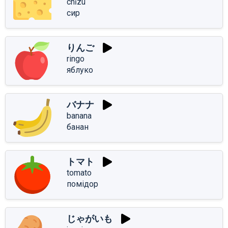
chīzu
сир
りんご
ringo
яблуко
バナナ
banana
банан
トマト
tomato
помідор
じゃがいも