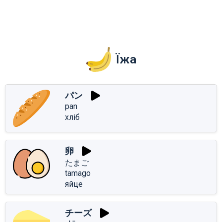
Їжа
パン
pan
хліб
卵
たまご
tamago
яйце
チーズ