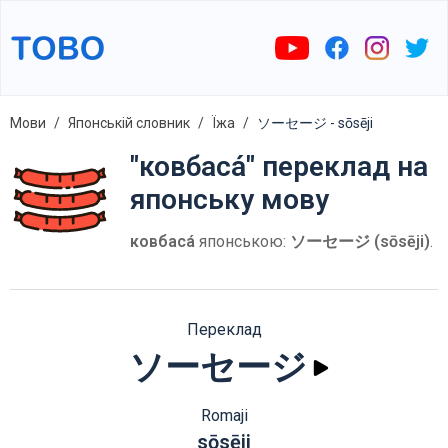
Мови
Японській словник
Їжа
ソーセージ - sōsēji
"ковбаса́" переклад на
японську мову
ковбаса́
японською:
ソーセージ (sōsēji)
.
Переклад
ソーセージ
Romaji
sōsēji