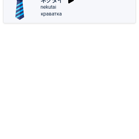
ネクタイ
nekutai
краватка