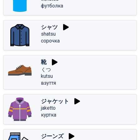
футболка
シャツ
shatsu
сорочка
靴
くつ
kutsu
взуття
ジャケット
jaketto
куртка
ジーンズ