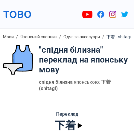
Мови
Японській словник
Одяг та аксесуари
下着 - shitagi
"спідня білизна"
переклад на японську
мову
спідня білизна
японською:
下着
(shitagi)
.
Переклад
下着