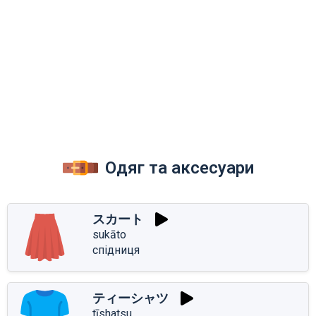
Одяг та аксесуари
スカート
sukāto
спідниця
ティーシャツ
tīshatsu