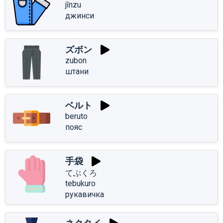
jīnzu
джинси
ズボン
zubon
штани
ベルト
beruto
пояс
手袋
てぶくろ
tebukuro
рукавичка