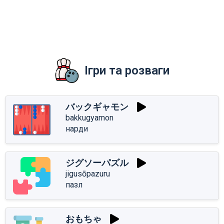
Ігри та розваги
バックギャモン
bakkugyamon
нарди
ジグソーパズル
jigusōpazuru
пазл
おもちゃ