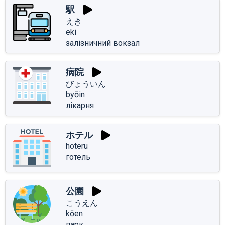
駅
えき
eki
залізничний вокзал
病院
びょういん
byōin
лікарня
ホテル
hoteru
готель
公園
こうえん
kōen
парк