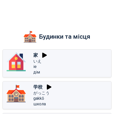
Будинки та місця
家
いえ
ie
дім
学校
がっこう
gakkō
школа