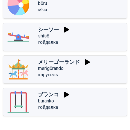
bōru
м'яч
シーソー
shīsō
гойдалка
メリーゴーランド
merīgōrando
карусель
ブランコ
buranko
гойдалка