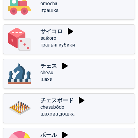
omocha
іграшка
サイコロ
saikoro
гральні кубики
チェス
chesu
шахи
チェスボード
chesubōdo
шахова дошка
ボール