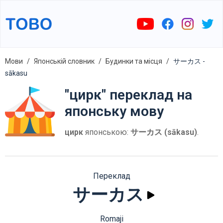
Мови
Японській словник
Будинки та місця
サーカス -
sākasu
"цирк" переклад на
японську мову
цирк
японською:
サーカス (sākasu)
.
Переклад
サーカス
Romaji