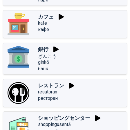
カフェ
kafe
кафе
銀行
ぎんこう
ginkō
банк
レストラン
resutoran
ресторан
ショッピングセンター
shoppingusentā