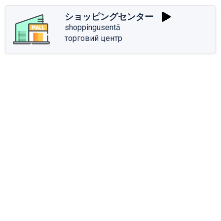
ショッピングセンター
shoppingusentā
торговий центр