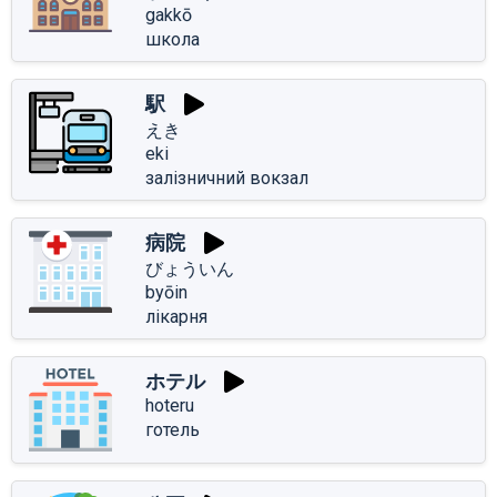
gakkō
школа
駅
えき
eki
залізничний вокзал
病院
びょういん
byōin
лікарня
ホテル
hoteru
готель