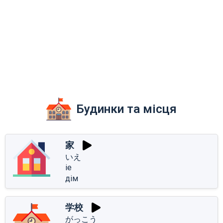
Будинки та місця
家
いえ
ie
дім
学校
がっこう