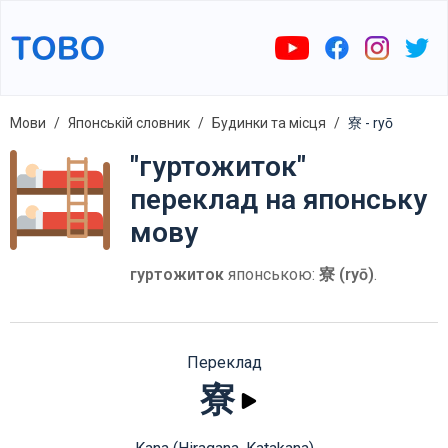
Мови
Японській словник
Будинки та місця
寮 - ryō
"гуртожиток"
переклад на японську
мову
гуртожиток
японською:
寮 (ryō)
.
Переклад
寮