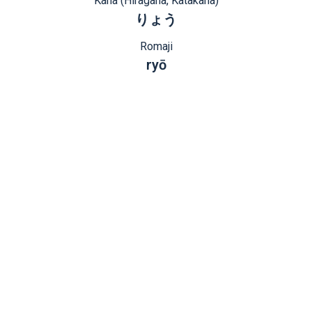
Kana (Hiragana, Katakana)
りょう
Romaji
ryō