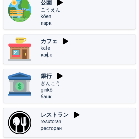
公園
こうえん
kōen
парк
カフェ
kafe
кафе
銀行
ぎんこう
ginkō
банк
レストラン
resutoran
ресторан