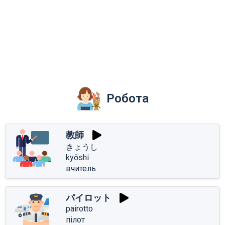
Робота
教師
きょうし
kyōshi
вчитель
パイロット
pairotto
пілот