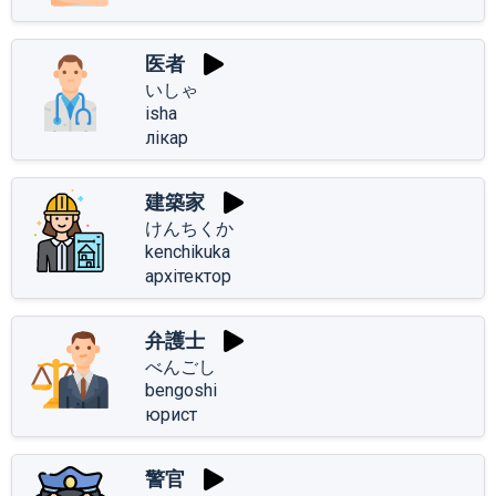
医者
いしゃ
isha
лікар
建築家
けんちくか
kenchikuka
архітектор
弁護士
べんごし
bengoshi
юрист
警官