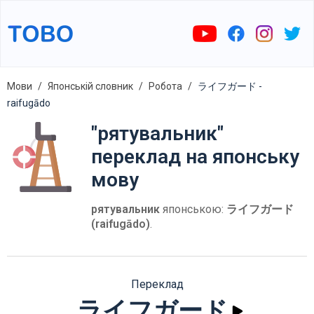
Мови
Японській словник
Робота
ライフガード -
raifugādo
"рятувальник"
переклад на японську
мову
рятувальник
японською:
ライフガード
(raifugādo)
.
Переклад
ライフガード