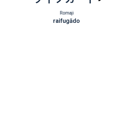
Romaji
raifugādo