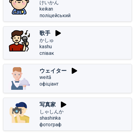
けいかん
keikan
поліцейський
歌手
かしゅ
kashu
співак
ウェイター
weitā
офіціант
写真家
しゃしんか
shashinka
фотограф