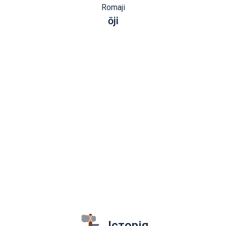
Romaji
ōji
Історія