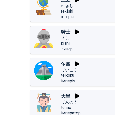
れきし
rekishi
історія
騎士
きし
kishi
лицар
帝国
ていこく
teikoku
імперія
天皇
てんのう
tennō
імператор