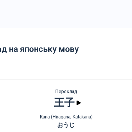
ад на японську мову
Переклад
王子
Kana (Hiragana, Katakana)
おうじ