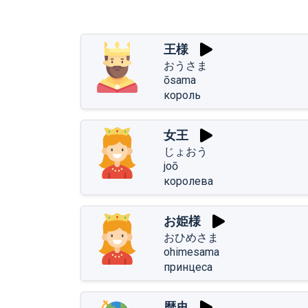
王様
おうさま
ōsama
король
女王
じょおう
joō
королева
お姫様
おひめさま
ohimesama
принцеса
歴史