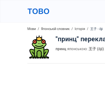
Мови
Японській словник
Історія
王子 - ōji
"принц" перекл
принц
японською:
王子 (ōji)
.