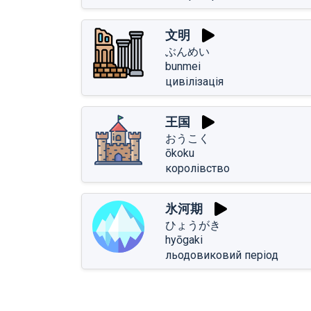
文明
ぶんめい
bunmei
цивілізація
王国
おうこく
ōkoku
королівство
氷河期
ひょうがき
hyōgaki
льодовиковий період