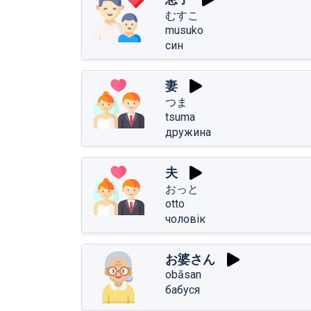
むすこ
musuko
син
妻
つま
tsuma
дружина
夫
おっと
otto
чоловік
お婆さん
obāsan
бабуся