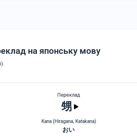
реклад на японську мову
i)
.
Переклад
甥
Kana (Hiragana, Katakana)
おい