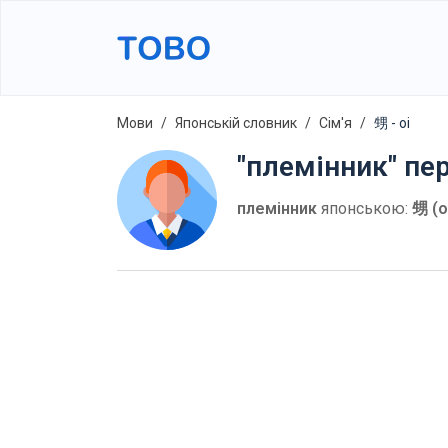
Мови
Японській словник
Сім'я
甥 - oi
"племінник" пе
племінник
японською:
甥 (o