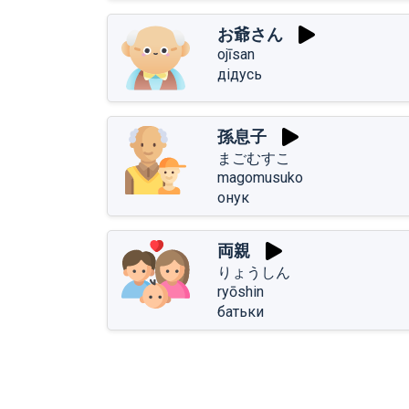
お爺さん
ojīsan
дідусь
孫息子
まごむすこ
magomusuko
онук
両親
りょうしん
ryōshin
батьки