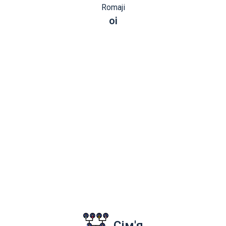
Romaji
oi
Сім'я