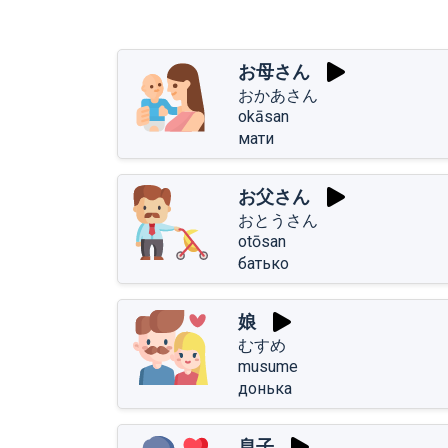
お母さん
おかあさん
okāsan
мати
お父さん
おとうさん
otōsan
батько
娘
むすめ
musume
донька
息子