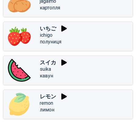
jagaimo
картопля
いちご
ichigo
полуниця
スイカ
suika
кавун
レモン
remon
лимон