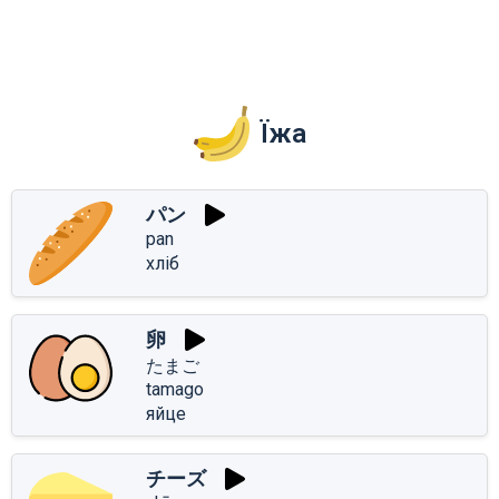
Їжа
パン
pan
хліб
卵
たまご
tamago
яйце
チーズ