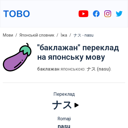
Мови
Японській словник
Їжа
ナス - nasu
"баклажан" переклад
на японську мову
баклажан
японською:
ナス (nasu)
.
Переклад
ナス
Romaji
nasu