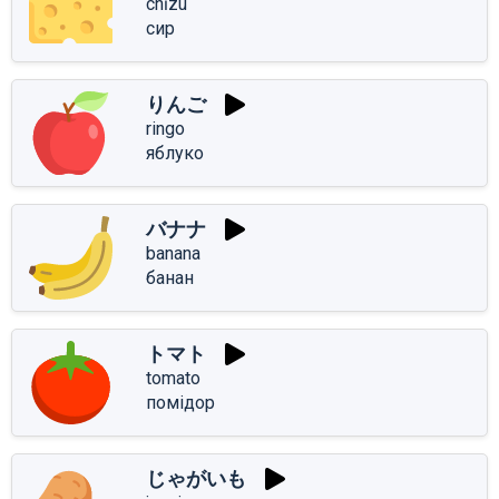
chīzu
сир
りんご
ringo
яблуко
バナナ
banana
банан
トマト
tomato
помідор
じゃがいも