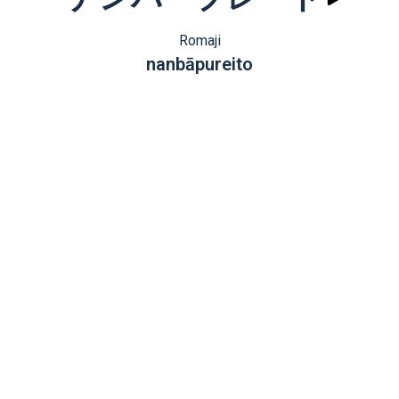
Romaji
nanbāpureito