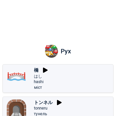
Рух
橋
はし
hashi
міст
トンネル
tonneru
тунель