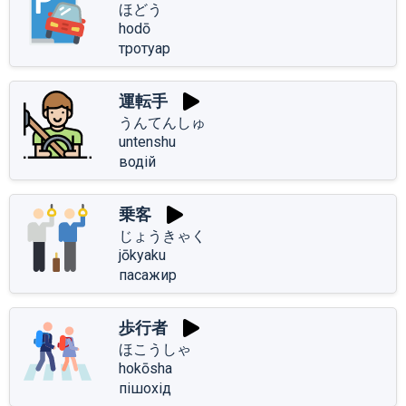
ほどう
hodō
тротуар
運転手
うんてんしゅ
untenshu
водій
乗客
じょうきゃく
jōkyaku
пасажир
歩行者
ほこうしゃ
hokōsha
пішохід