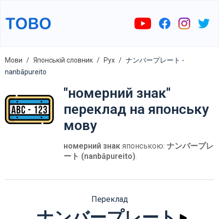
Мови
Японській словник
Рух
ナンバープレート -
nanbāpureito
"номерний знак"
переклад на японську
мову
номерний знак
японською:
ナンバープレ
ート (nanbāpureito)
.
Переклад
ナンバープレート