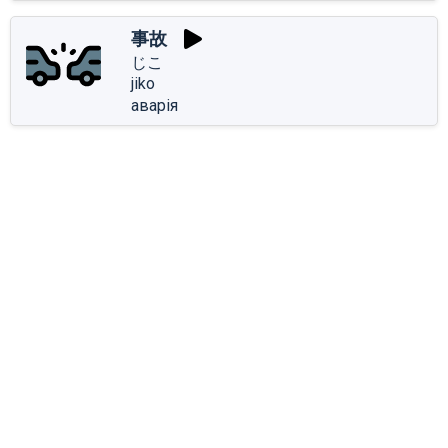
事故
じこ
jiko
аварія