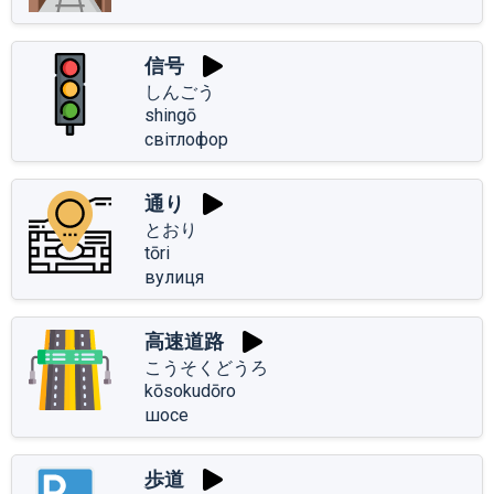
信号
しんごう
shingō
світлофор
通り
とおり
tōri
вулиця
高速道路
こうそくどうろ
kōsokudōro
шосе
歩道