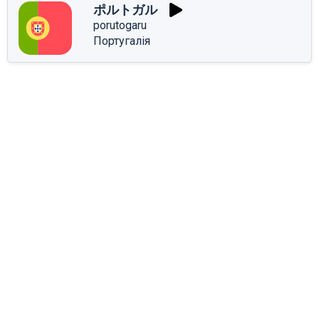
ポルトガル
porutogaru
Португалія