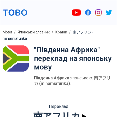
Мови
Японській словник
Країни
南アフリカ -
minamiafurika
"Південна Африка"
переклад на японську
мову
Південна Африка
японською:
南アフリ
カ (minamiafurika)
.
Переклад
南アフリカ