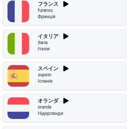
フランス
furansu
Франція
イタリア
itaria
Італія
スペイン
supein
Іспанія
オランダ
oranda
Нідерланди