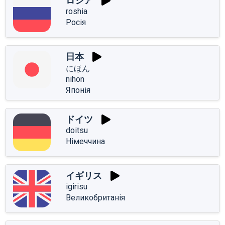
ロシア
roshia
Росія
日本
にほん
nihon
Японія
ドイツ
doitsu
Німеччина
イギリス
igirisu
Великобританія