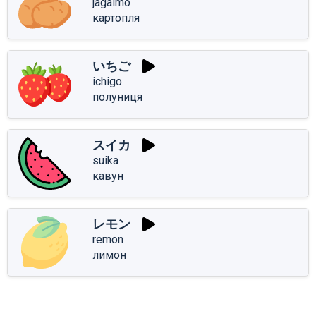
jagaimo
картопля
いちご
ichigo
полуниця
スイカ
suika
кавун
レモン
remon
лимон