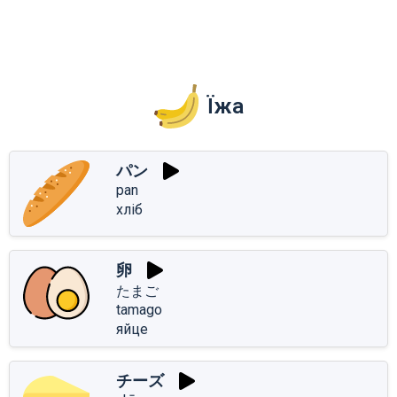
Їжа
パン
pan
хліб
卵
たまご
tamago
яйце
チーズ