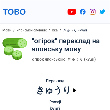
Мови
Японській словник
Їжа
きゅうり - kyūri
"огірок" переклад на
японську мову
огірок
японською:
きゅうり (kyūri)
.
Переклад
きゅうり
Romaji
kyūri