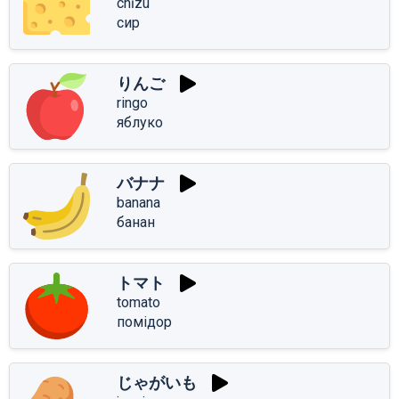
chīzu
сир
りんご
ringo
яблуко
バナナ
banana
банан
トマト
tomato
помідор
じゃがいも