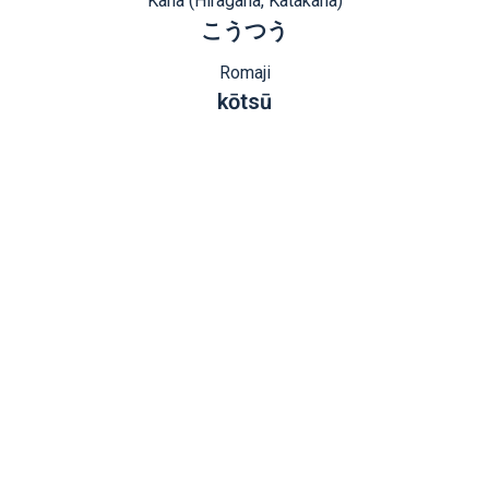
Kana (Hiragana, Katakana)
こうつう
Romaji
kōtsū