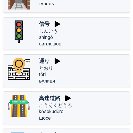
тунель
信号
しんごう
shingō
світлофор
通り
とおり
tōri
вулиця
高速道路
こうそくどうろ
kōsokudōro
шосе