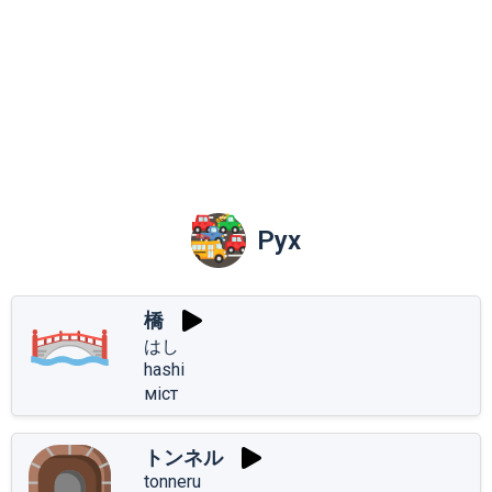
Рух
橋
はし
hashi
міст
トンネル
tonneru