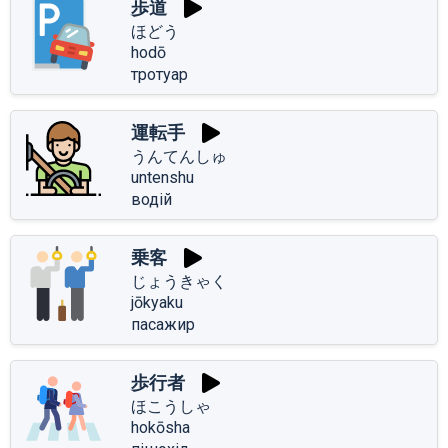
歩道
ほどう
hodō
тротуар
運転手
うんてんしゅ
untenshu
водій
乗客
じょうきゃく
jōkyaku
пасажир
歩行者
ほこうしゃ
hokōsha