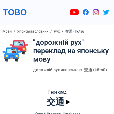
Мови
Японській словник
Рух
交通 - kōtsū
"дорожній рух"
переклад на японську
мову
дорожній рух
японською:
交通 (kōtsū)
.
Переклад
交通