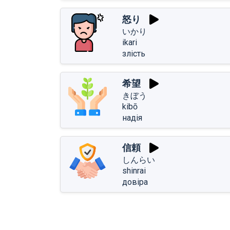
怒り
いかり
ikari
злість
希望
きぼう
kibō
надія
信頼
しんらい
shinrai
довіра