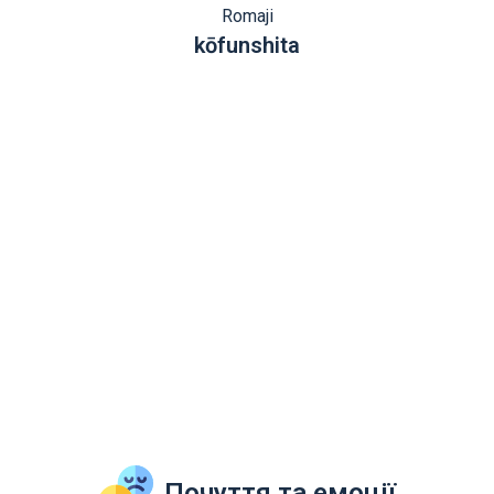
Romaji
kōfunshita
Почуття та емоції