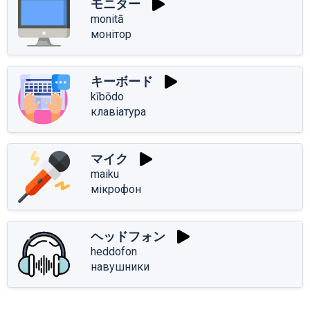
モニター
monitā
монітор
キーボード
kībōdo
клавіатура
マイク
maiku
мікрофон
ヘッドフォン
heddofon
навушники