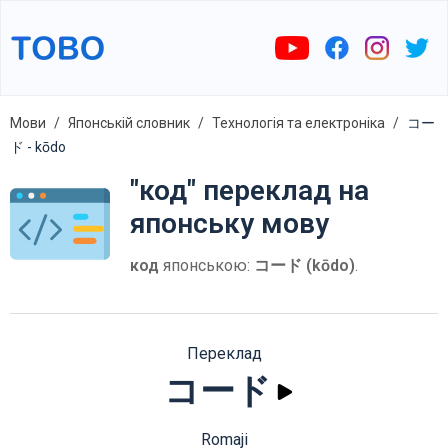
Мови
Японській словник
Технологія та електроніка
コー
ド - kōdo
"код" переклад на
японську мову
код
японською:
コード (kōdo)
.
Переклад
コード
Romaji