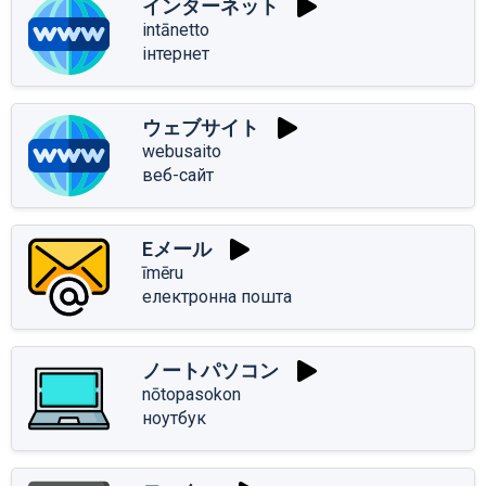
インターネット
intānetto
інтернет
ウェブサイト
webusaito
веб-сайт
Eメール
īmēru
електронна пошта
ノートパソコン
nōtopasokon
ноутбук