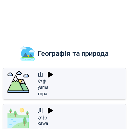
Географія та природа
山
やま
yama
гора
川
かわ
kawa