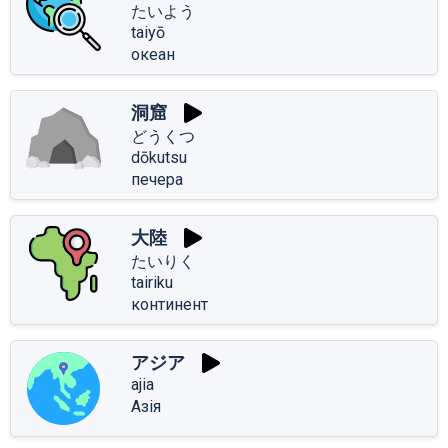
たいよう
taiyō
океан
洞窟
どうくつ
dōkutsu
печера
大陸
たいりく
tairiku
континент
アジア
ajia
Азія