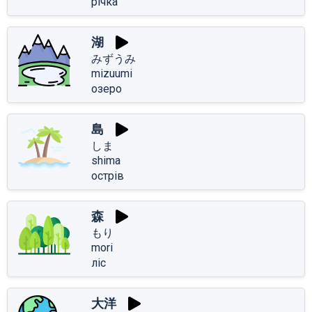
річка
湖
みずうみ
mizuumi
озеро
島
しま
shima
острів
森
もり
mori
ліс
大洋