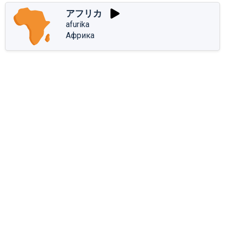
アフリカ
afurika
Африка