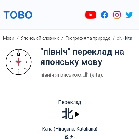
Мови
Японській словник
Географія та природа
北 - kita
"північ" переклад на
японську мову
північ
японською:
北 (kita)
.
Переклад
北
Kana (Hiragana, Katakana)
きた