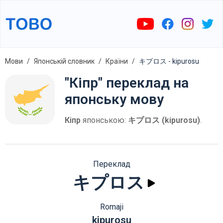
Мови
Японській словник
Країни
キプロス - kipurosu
"Кіпр" переклад на
японську мову
Кіпр
японською:
キプロス (kipurosu)
.
Переклад
キプロス
Romaji
kipurosu