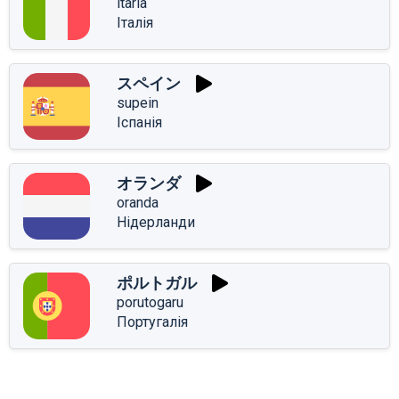
itaria
Італія
スペイン
supein
Іспанія
オランダ
oranda
Нідерланди
ポルトガル
porutogaru
Португалія