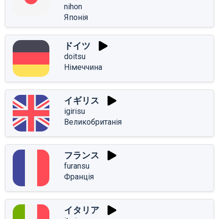
nihon
Японія
ドイツ
doitsu
Німеччина
イギリス
igirisu
Великобританія
フランス
furansu
Франція
イタリア