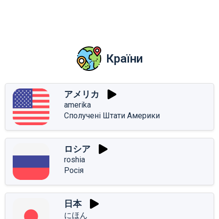
Країни
アメリカ
amerika
Сполучені Штати Америки
ロシア
roshia
Росія
日本
にほん