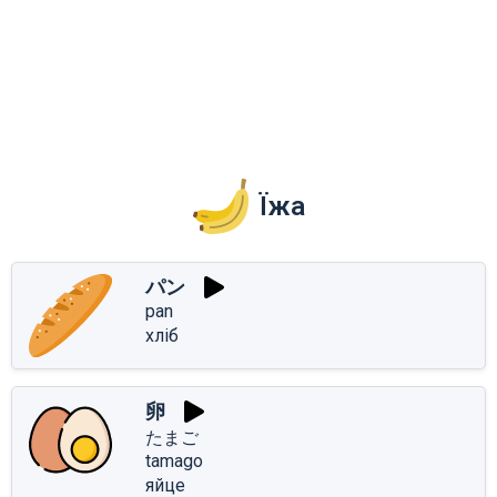
Їжа
パン
pan
хліб
卵
たまご
tamago
яйце