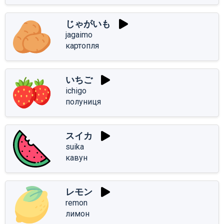
じゃがいも
jagaimo
картопля
いちご
ichigo
полуниця
スイカ
suika
кавун
レモン
remon
лимон