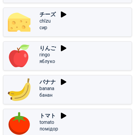
チーズ
chīzu
сир
りんご
ringo
яблуко
バナナ
banana
банан
トマト
tomato
помідор