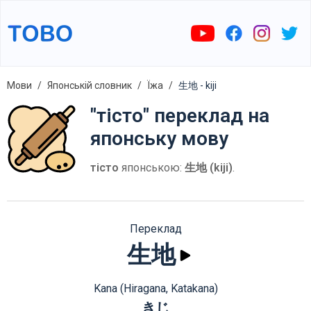
Мови
Японській словник
Їжа
生地 - kiji
"тісто" переклад на
японську мову
тісто
японською:
生地 (kiji)
.
Переклад
生地
Kana (Hiragana, Katakana)
きじ