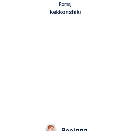
Romaji
kekkonshiki
Весілля