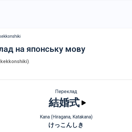
ekkonshiki
клад на японську мову
ekkonshiki)
.
Переклад
結婚式
Kana (Hiragana, Katakana)
けっこんしき