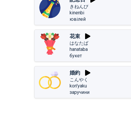
きねんび
kinenbi
ювілей
花束
はなたば
hanataba
букет
婚約
こんやく
kon'yaku
заручини