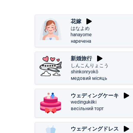
花嫁
はなよめ
hanayome
наречена
新婚旅行
しんこんりょこう
shinkonryokō
медовий місяць
ウェディングケーキ
wedingukēki
весільний торт
ウェディングドレス