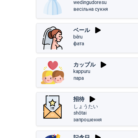
wedingudoresu
весільна сукня
ベール
bēru
фата
カップル
kappuru
пара
招待
しょうたい
shōtai
запрошення
記念日