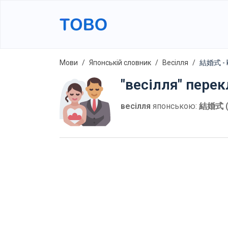
Мови
Японській словник
Весілля
結婚式 - k
"весілля" пере
весілля
японською:
結婚式 (k