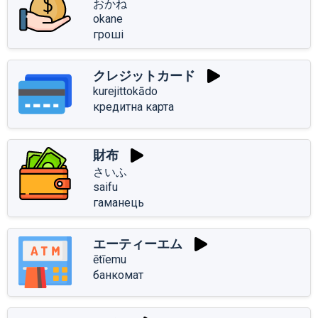
おかね
okane
гроші
クレジットカード
kurejittokādo
кредитна карта
財布
さいふ
saifu
гаманець
エーティーエム
ētīemu
банкомат