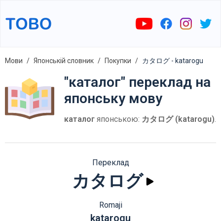
Мови
Японській словник
Покупки
カタログ - katarogu
"каталог" переклад на
японську мову
каталог
японською:
カタログ (katarogu)
.
Переклад
カタログ
Romaji
katarogu