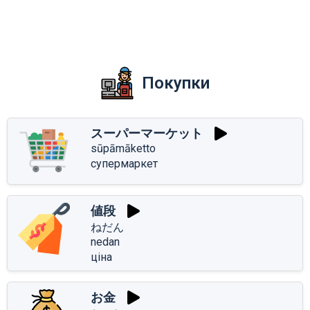
Покупки
スーパーマーケット
sūpāmāketto
супермаркет
値段
ねだん
nedan
ціна
お金