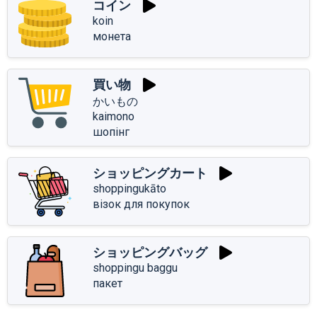
コイン
koin
монета
買い物
かいもの
kaimono
шопінг
ショッピングカート
shoppingukāto
візок для покупок
ショッピングバッグ
shoppingu baggu
пакет